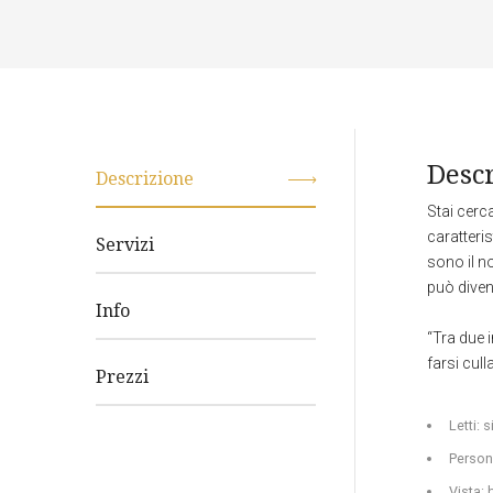
Desc
Descrizione
Stai cerc
caratteris
Servizi
sono il n
può diven
Info
“Tra due 
farsi cull
Prezzi
Letti: 
Person
Vista: