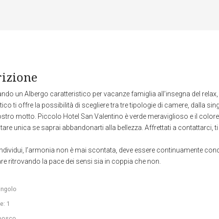
rizione
ando un Albergo caratteristico per vacanze famiglia all’insegna del relax, 
tico ti offre la possibilità di scegliere tra tre tipologie di camere, dalla s
ostro motto. Piccolo Hotel San Valentino è verde meraviglioso e il colore
tare unica se saprai abbandonarti alla bellezza. Affrettati a contattarci, 
individui, l’armonia non è mai scontata, deve essere continuamente conquis
are ritrovando la pace dei sensi sia in coppia che non.
singolo
e: 1
 bosco